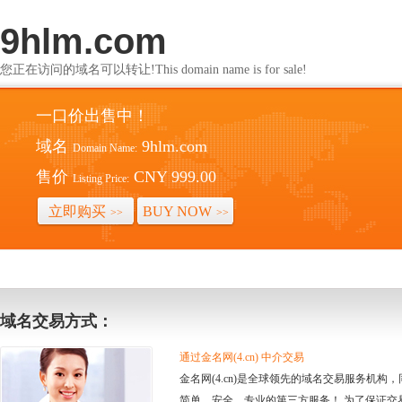
9hlm.com
您正在访问的域名可以转让!This domain name is for sale!
一口价出售中！
域名
9hlm.com
Domain Name:
售价
CNY 999.00
Listing Price:
立即购买
BUY NOW
>>
>>
域名交易方式：
通过金名网(4.cn) 中介交易
金名网(4.cn)是全球领先的域名交易服务机
简单、安全、专业的第三方服务！ 为了保证交