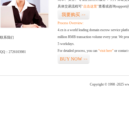
具体交易流程可
“点击这里”
查看或咨询support@
我要购买
>>
Process Overview:
4.cn is a world leading domain escrow service plat
million RMB transaction volume every year. We promi
联系我们
5 workdays.
For detailed process, you can
“visit here”
or contact
QQ：2726103981
BUY NOW
>>
Copyright © 1998 -2025 ww